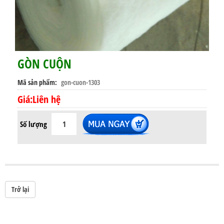
GÒN CUỘN
Mã sản phẩm
gon-cuon-1303
Giá:Liên hệ
Số lượng
Trở lại