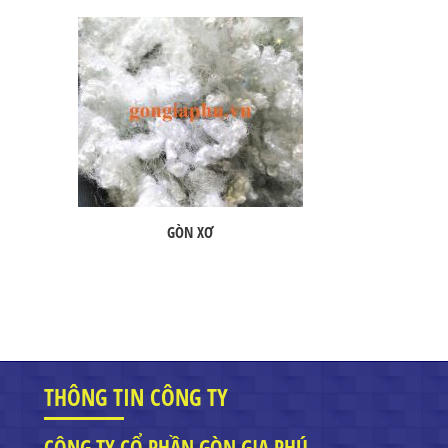
GÒN XƠ
THÔNG TIN CÔNG TY
CÔNG TY CỔ PHẦN GÒN GIA PHÚ