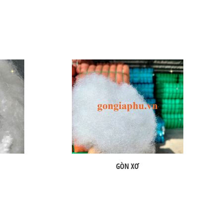
GÒN XƠ