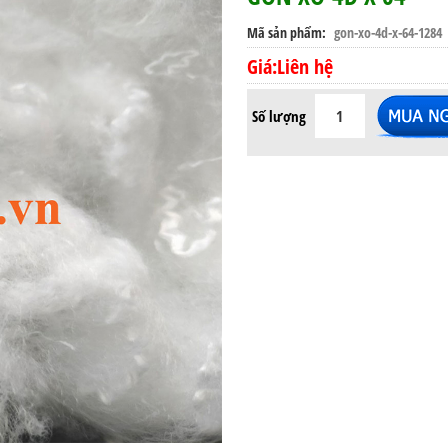
Mã sản phẩm
gon-xo-4d-x-64-1284
Giá:Liên hệ
Số lượng