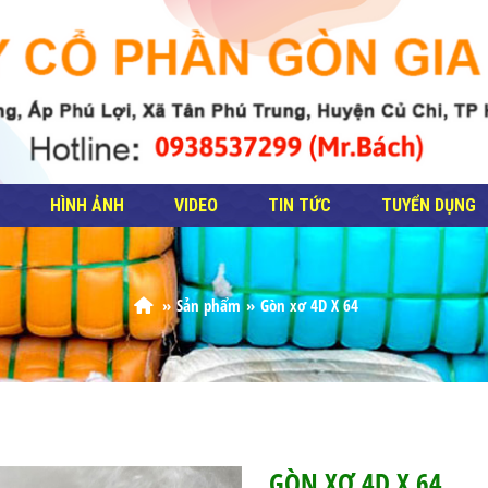
HÌNH ẢNH
VIDEO
TIN TỨC
TUYỂN DỤNG
Sản phẩm
Gòn xơ 4D X 64
GÒN XƠ 4D X 64